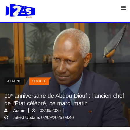
Skip
to
content
A LA UNE
SOCIÉTÉ
90ᵉ anniversaire de Abdou Diouf : l’ancien chef
de l’État célébré, ce mardi matin
Admin
02/09/2025
Latest Update: 02/09/2025 09:40