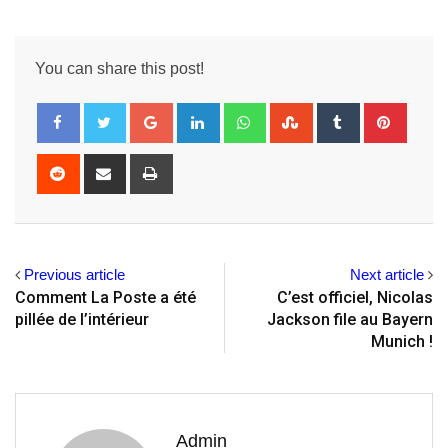
You can share this post!
Google+
LinkedIn
Whatsapp
StumbleUpon
Tumblr
Pintere
Reddit
Share
Print
via
Email
Previous article
Next article
Comment La Poste a été
C’est officiel, Nicolas
pillée de l’intérieur
Jackson file au Bayern
Munich !
Admin