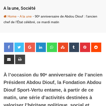
A la une
,
Société
-
-
Home
A la une
90ᵉ anniversaire de Abdou Diouf : l’ancien
chef de l’État célébré, ce mardi matin
Google+
LinkedIn
Whatsapp
StumbleUpon
Tumblr
Pinterest
Red
Share
Print
via
Email
À l’occasion du 90ᵉ anniversaire de l’ancien
Président Abdou Diouf, la Fondation Abdou
Diouf Sport-Vertu entame, à partir de ce
matin, une série d’activités destinées à
valoriser l’héritage politique, social et