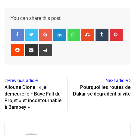
You can share this post!
Google+
LinkedIn
Whatsapp
StumbleUpon
Tumblr
Pintere
Reddit
Share
Print
via
Email
Previous article
Next article
Alioune Dione : « je
Pourquoi les routes de
demeure le « Baye Fall du
Dakar se dégradent si vite
Projet » et incontournable
à Bambey »