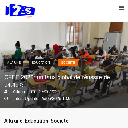
Skip
to
content
A LA UNE
EDUCATION
SOCIÉTÉ
CFEE 2026: un taux global de réussite de
94,49%
Admin
29/06/2026
Latest Update: 29/06/2026 10:06
A la une
,
Education
,
Société