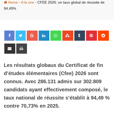
-
-
Home
A la une
CFEE 2026: un taux global de réussite de
94,49%
Google+
LinkedIn
Whatsapp
StumbleUpon
Tumblr
Pinterest
Red
Share
Print
via
Email
Les résultats globaux du Certificat de fin
d’études élémentaires (Cfee) 2026 sont
connus. Avec 286.131 admis sur 302.809
candidats ayant effectivement composé, le
taux national de réussite s’établit à 94,49 %
contre 70,73% en 2025.