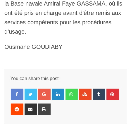
la Base navale Amiral Faye GASSAMA, où ils
ont été pris en charge avant d’être remis aux
services compétents pour les procédures
d’usage.
Ousmane GOUDIABY
You can share this post!
Google+
LinkedIn
Whatsapp
StumbleUpon
Tumblr
Pintere
Reddit
Share
Print
via
Email