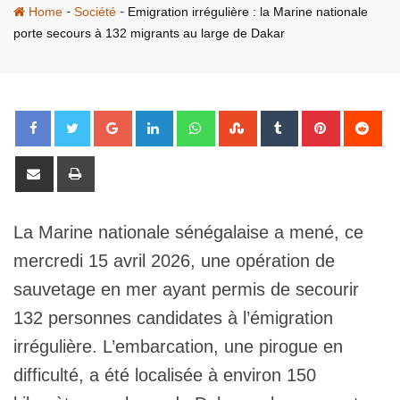
-
-
Home
Société
Emigration irrégulière : la Marine nationale
porte secours à 132 migrants au large de Dakar
Google+
LinkedIn
Whatsapp
StumbleUpon
Tumblr
Pinterest
Red
Share
Print
via
Email
La Marine nationale sénégalaise a mené, ce
mercredi 15 avril 2026, une opération de
sauvetage en mer ayant permis de secourir
132 personnes candidates à l’émigration
irrégulière. L’embarcation, une pirogue en
difficulté, a été localisée à environ 150