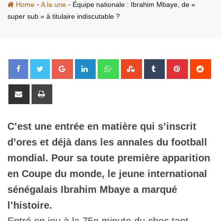
-
-
Home
A la une
Équipe nationale : Ibrahim Mbaye, de «
super sub » à titulaire indiscutable ?
Google+
LinkedIn
Whatsapp
StumbleUpon
Tumblr
Pinterest
Red
Share
Print
via
Email
C’est une entrée en matière qui s’inscrit
d’ores et déjà dans les annales du football
mondial. Pour sa toute première apparition
en Coupe du monde, le jeune international
sénégalais Ibrahim Mbaye a marqué
l’histoire.
Entré en jeu à la 75e minute du choc tant