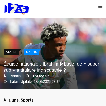
Skip
to
content
A LA UNE
SPORTS
Équipe nationale : Ibrahim Mbaye, de « super
sub » à titulaire indiscutable ?
Admin
17/06/2026
Latest Update: 17/06/2026 09:37
A la une
,
Sports