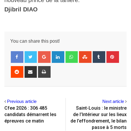
Djibril DIAO
You can share this post!
Google+
LinkedIn
Whatsapp
StumbleUpon
Tumblr
Pintere
Reddit
Share
Print
via
Email
Previous article
Next article
Cfee 2026 : 306 485
Saint-Louis : le ministre
candidats démarrent les
de l’Intérieur sur les lieux
épreuves ce matin
de l’effondrement, le bilan
passe à 5 morts