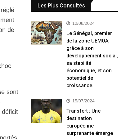
Les Plus Consultés
 réglé
rement
12/08/2024
ion de
Le Sénégal, premier
de la zone UEMOA,
grâce à son
développement social,
sa stabilité
choc
économique, et son
potentiel de
croissance.
se sont
e
15/07/2024
Transfert : Une
déficit
destination
européenne
surprenante émerge
 portés