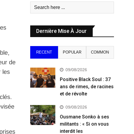
des
Dernière Mise À Jour
ble,
RECENT
POPULAR
COMMON
eur de
09/08/2026
 les
Positive Black Soul : 37
ans de rimes, de racines
et de révolte
clés.
évisée
09/08/2026
Ousmane Sonko à ses
militants : « Si on vous
prises
interdit les