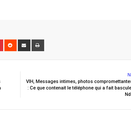
n
r
Pinterest
Reddit
Share
Print
via
Email
N
s
VIH, Messages intimes, photos compromettantes
à
: Ce que contenait le téléphone qui a fait bascule
Nd