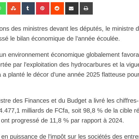
edIn
Whatsapp
StumbleUpon
Tumblr
Pinterest
Reddit
Share
Print
via
Email
tions des ministres devant les députés, le ministre 
ssé le bilan économique de l’année écoulée.
s un environnement économique globalement favora
tée par l’exploitation des hydrocarbures et la vigu
ba a planté le décor d’une année 2025 flatteuse pour
tre des Finances et du Budget a livré les chiffres-
4.477,1 milliards de FCfa, soit 98,8 % de la cible r
les ont progressé de 11,8 % par rapport à 2024.
 en puissance de l’impôt sur les sociétés des entre