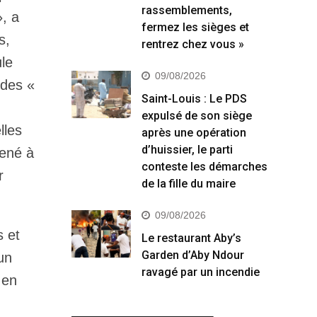
rassemblements,
», a
fermez les sièges et
s,
rentrez chez vous »
le
09/08/2026
 des «
Saint-Louis : Le PDS
expulsé de son siège
lles
après une opération
d’huissier, le parti
mené à
conteste les démarches
r
de la fille du maire
09/08/2026
s et
Le restaurant Aby’s
Garden d’Aby Ndour
un
ravagé par un incendie
 en