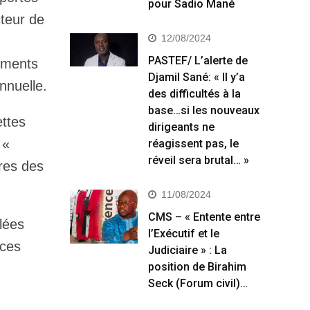
pour Sadio Mané
cteur de
12/08/2024
PASTEF/ L’alerte de
sements
Djamil Sané: « Il y’a
nnuelle.
des difficultés à la
base…si les nouveaux
ettes
dirigeants ne
 «
réagissent pas, le
réveil sera brutal… »
ires des
11/08/2024
CMS – « Entente entre
lées
l’Exécutif et le
rces
Judiciaire » : La
position de Birahim
Seck (Forum civil)…