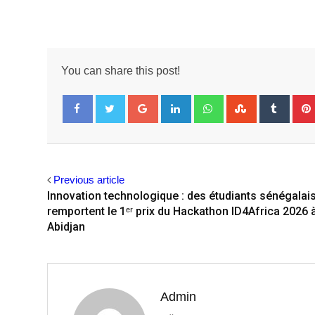
You can share this post!
Google+
LinkedIn
Whatsapp
StumbleUpo
Tumbl
Facebook
Twitter
Previous article
Innovation technologique : des étudiants sénégalai
remportent le 1ᵉʳ prix du Hackathon ID4Africa 2026 
Abidjan
Admin