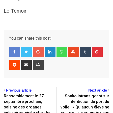
Le Témoin
You can share this post!
Google+
LinkedIn
Whatsapp
StumbleUpon
Tumblr
Pintere
Reddit
Share
Print
via
Email
Previous article
Next article
Rassemblement le 27
Sonko intransigeant sur
septembre prochain,
l’interdiction du port du
saisine des organes
voile : « Qu’aucun élève ne
judiciaires, visite chez les
soit exclu, y compris dans