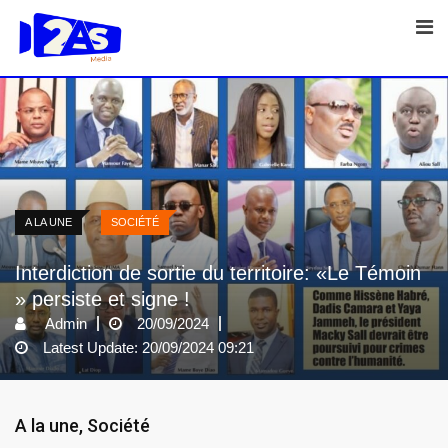
Skip
to
content
A LA UNE
SOCIÉTÉ
Interdiction de sortie du territoire: «Le Témoin
» persiste et signe !
Admin
20/09/2024
Latest Update: 20/09/2024 09:21
A la une
,
Société