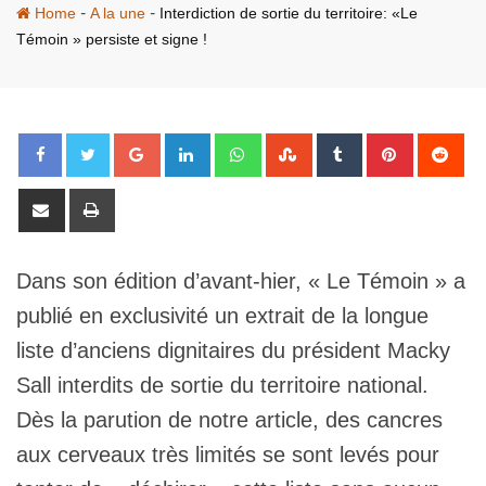
-
-
Home
A la une
Interdiction de sortie du territoire: «Le
Témoin » persiste et signe !
Google+
LinkedIn
Whatsapp
StumbleUpon
Tumblr
Pinterest
Red
Share
Print
via
Email
Dans son édition d’avant-hier, « Le Témoin » a
publié en exclusivité un extrait de la longue
liste d’anciens dignitaires du président Macky
Sall interdits de sortie du territoire national.
Dès la parution de notre article, des cancres
aux cerveaux très limités se sont levés pour