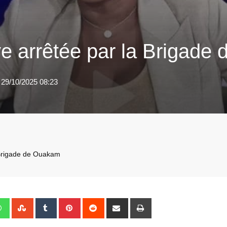
 arrêtée par la Brigade
 29/10/2025 08:23
Brigade de Ouakam
edIn
Whatsapp
StumbleUpon
Tumblr
Pinterest
Reddit
Share
Print
via