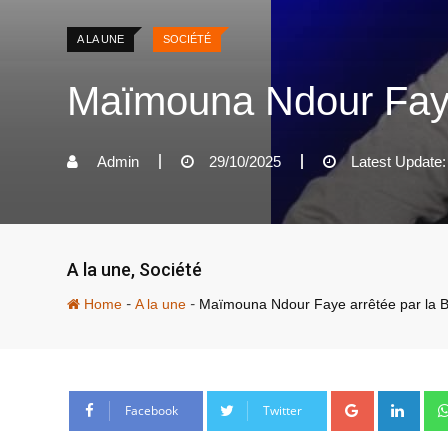
A LA UNE
SOCIÉTÉ
Maïmouna Ndour Faye
Admin
29/10/2025
Latest Update:
A la une
,
Société
-
-
Home
A la une
Maïmouna Ndour Faye arrêtée par la 
Google+
Link
Facebook
Twitter