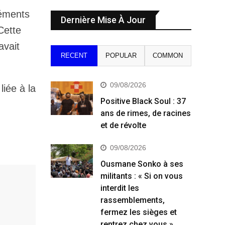
léments
Dernière Mise À Jour
Cette
avait
RECENT
POPULAR
COMMON
09/08/2026
liée à la
Positive Black Soul : 37
ans de rimes, de racines
et de révolte
09/08/2026
Ousmane Sonko à ses
militants : « Si on vous
interdit les
rassemblements,
fermez les sièges et
rentrez chez vous »