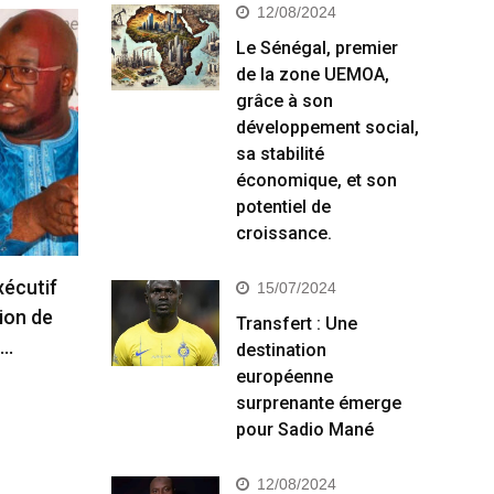
12/08/2024
Le Sénégal, premier
de la zone UEMOA,
grâce à son
développement social,
sa stabilité
économique, et son
potentiel de
croissance.
xécutif
15/07/2024
tion de
Transfert : Une
)…
destination
européenne
surprenante émerge
pour Sadio Mané
12/08/2024