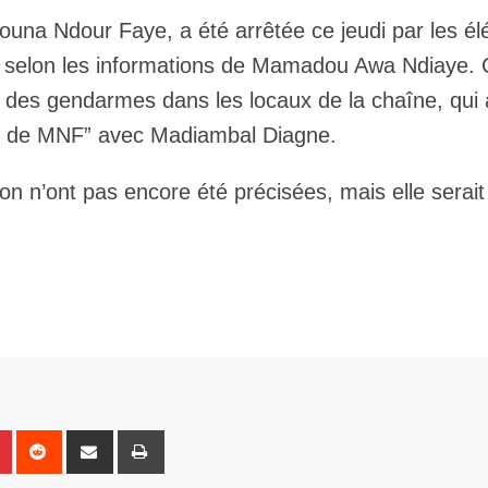
Email
ïmouna Ndour Faye, a été arrêtée ce jeudi par les é
 selon les informations de Mamadou Awa Ndiaye. 
ion des gendarmes dans les locaux de la chaîne, qui 
vité de MNF” avec Madiambal Diagne.
n n’ont pas encore été précisées, mais elle serait 
n
r
Pinterest
Reddit
Share
Print
via