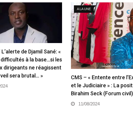
A LA UNE
L’alerte de Djamil Sané: «
s difficultés à la base…si les
 dirigeants ne réagissent
éveil sera brutal… »
CMS – « Entente entre l’E
et le Judiciaire » : La posi
2024
Birahim Seck (Forum civil
11/08/2024