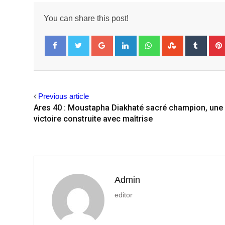
You can share this post!
Google+
LinkedIn
Whatsapp
StumbleUpo
Tumbl
Facebook
Twitter
Previous article
Ares 40 : Moustapha Diakhaté sacré champion, une
victoire construite avec maîtrise
Admin
editor