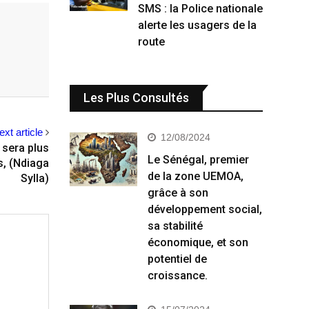
SMS : la Police nationale
alerte les usagers de la
route
Les Plus Consultés
ext article
12/08/2024
 sera plus
Le Sénégal, premier
es, (Ndiaga
de la zone UEMOA,
Sylla)
grâce à son
développement social,
sa stabilité
économique, et son
potentiel de
croissance.