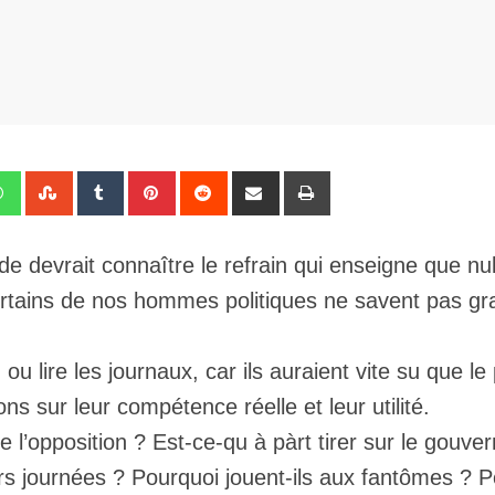
edIn
Whatsapp
StumbleUpon
Tumblr
Pinterest
Reddit
Share
Print
via
Email
de devrait connaître le refrain qui enseigne que nu
 certains de nos hommes politiques ne savent pas gr
 ou lire les journaux, car ils auraient vite su que le
 sur leur compétence réelle et leur utilité.
 de l’opposition ? Est-ce-qu à pàrt tirer sur le gouv
leurs journées ? Pourquoi jouent-ils aux fantômes ? 