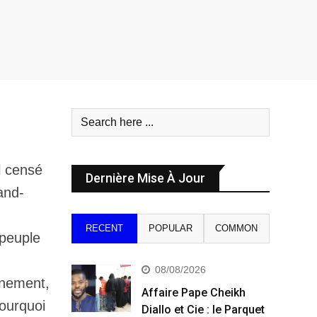
l censé
Dernière Mise À Jour
and-
RECENT
POPULAR
COMMON
 peuple
08/08/2026
ernement,
Affaire Pape Cheikh
Pourquoi
Diallo et Cie : le Parquet