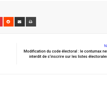
n
r
Pinterest
Reddit
Share
Print
via
Email
N
Modification du code électoral : le contumax ne
interdit de s’inscrire sur les listes électoral