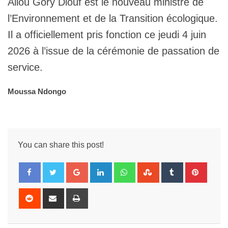
Aliou Gory Diouf est le nouveau ministre de
l’Environnement et de la Transition écologique.
Il a officiellement pris fonction ce jeudi 4 juin
2026 à l’issue de la cérémonie de passation de
service.
Moussa Ndongo
You can share this post!
Google+
LinkedIn
Whatsapp
StumbleUpon
Tumblr
Pintere
Reddit
Share
Print
via
Email