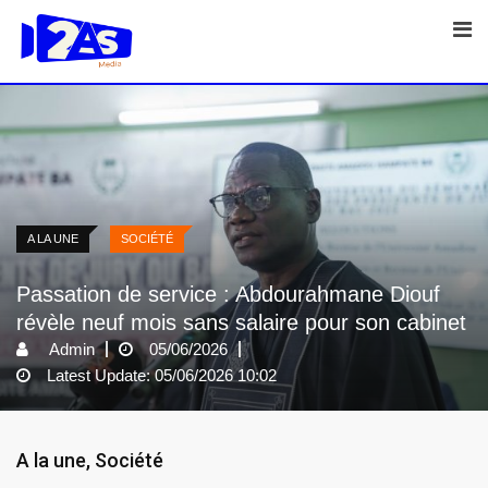
Skip
to
content
A LA UNE
SOCIÉTÉ
Passation de service : Abdourahmane Diouf
révèle neuf mois sans salaire pour son cabinet
Admin
05/06/2026
Latest Update: 05/06/2026 10:02
A la une
,
Société