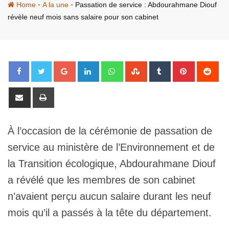
-
-
Home
A la une
Passation de service : Abdourahmane Diouf
révèle neuf mois sans salaire pour son cabinet
Google+
LinkedIn
Whatsapp
StumbleUpon
Tumblr
Pinterest
Red
Share
Print
via
Email
À l’occasion de la cérémonie de passation de
service au ministère de l’Environnement et de
la Transition écologique, Abdourahmane Diouf
a révélé que les membres de son cabinet
n’avaient perçu aucun salaire durant les neuf
mois qu’il a passés à la tête du département.