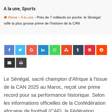
A la une
,
Sports
-
-
Home
A la une
Près de 7 milliards en poche: le Sénégal
rafle la plus grosse prime de l’histoire de la CAN
Google+
LinkedIn
Whatsapp
StumbleUpon
Tumblr
Pinterest
Red
Share
Print
via
Email
Le Sénégal, sacré champion d’Afrique à l’issue
de la CAN 2025 au Maroc, reçoit une prime
record pour sa performance historique. Selon
les informations officielles de la Confédération
africaine de football (CAF), la Fédération