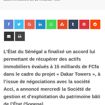
Google+
LinkedIn
Whatsapp
StumbleUpon
Tumblr
Pinterest
Red
Share
Print
via
Email
L’État du Sénégal a finalisé un accord lui
permettant de récupérer des actifs
immobiliers évalués à 15 milliards de FCfa
dans le cadre du projet « Dakar Towers », à
l’issue de négociations avec la société
Acci, a annoncé mercredi la Société de
gestion et d’exploitation du patrimoine bâti
de l’État (Sogepa).