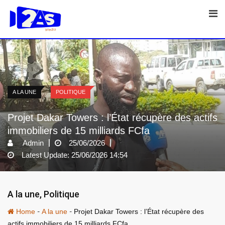
Skip
to
content
A LA UNE
POLITIQUE
Projet Dakar Towers : l’État récupère des actifs
immobiliers de 15 milliards FCfa
Admin
25/06/2026
Latest Update: 25/06/2026 14:54
A la une
,
Politique
-
-
Home
A la une
Projet Dakar Towers : l’État récupère des
actifs immobiliers de 15 milliards FCfa