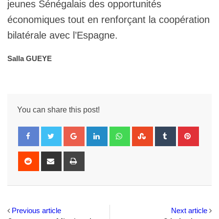
jeunes Sénégalais des opportunités
économiques tout en renforçant la coopération
bilatérale avec l’Espagne.
Salla GUEYE
You can share this post!
Google+
LinkedIn
Whatsapp
StumbleUpon
Tumblr
Pintere
Reddit
Share
Print
via
Email
Previous article
Next article