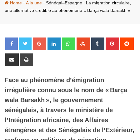
-
-
Home
A la une
Sénégal–Espagne : La migration circulaire,
une alternative crédible au phénomène « Barça wala Barsakh »
Google+
LinkedIn
Whatsapp
StumbleUpon
Tumblr
Pinterest
Red
Share
Print
via
Email
Face au phénomène d’émigration
irrégulière connu sous le nom de « Barça
wala Barsakh », le gouvernement
sénégalais, à travers le ministère de
l’Intégration africaine, des Affaires
étrangères et des Sénégalais de l’Extérieur,
renforce sa politique de migration