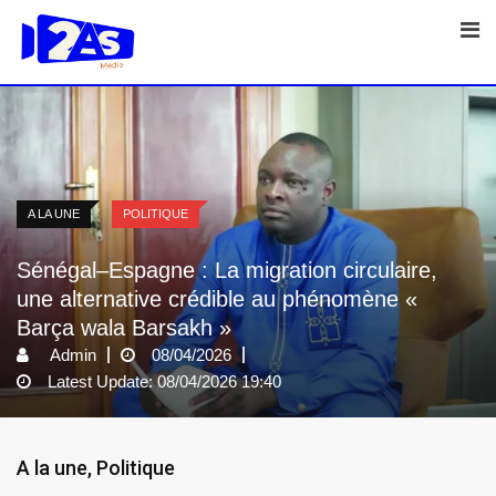
Skip
to
content
A LA UNE
POLITIQUE
Sénégal–Espagne : La migration circulaire,
une alternative crédible au phénomène «
Barça wala Barsakh »
Admin
08/04/2026
Latest Update: 08/04/2026 19:40
A la une
,
Politique