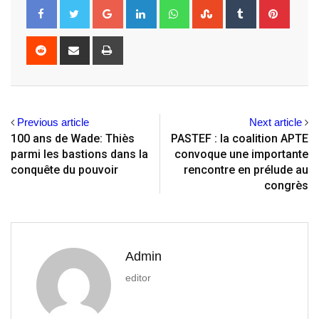
Google+
LinkedIn
Whatsapp
StumbleUpon
Tumblr
Pintere
Reddit
Share
Print
via
Email
Previous article
Next article
100 ans de Wade: Thiès
PASTEF : la coalition APTE
parmi les bastions dans la
convoque une importante
conquête du pouvoir
rencontre en prélude au
congrès
Admin
editor