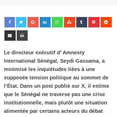
Google+
LinkedIn
Whatsapp
StumbleUpon
Tumblr
Pinterest
Red
Share
Print
via
Email
Le directeur exécutif d’ Amnesty
International Sénégal, Seydi Gassama, a
minimisé les inquiétudes liées à une
supposée tension politique au sommet de
l’État. Dans un post publié sur X, il estime
que le Sénégal ne traverse pas une crise
institutionnelle, mais plutôt une situation
alimentée par certains acteurs du débat