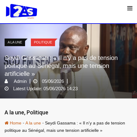
Skip
to
content
A LA UNE
POLITIQUE
Seydi Gassama : « Il n’y a pas de tension
politique au Sénégal, mais une tension
artificielle »
Admin
05/06/2026
Latest Update: 05/06/2026 14:23
A la une
,
Politique
-
-
Home
A la une
Seydi Gassama : « Il n’y a pas de tension
politique au Sénégal, mais une tension artificielle »