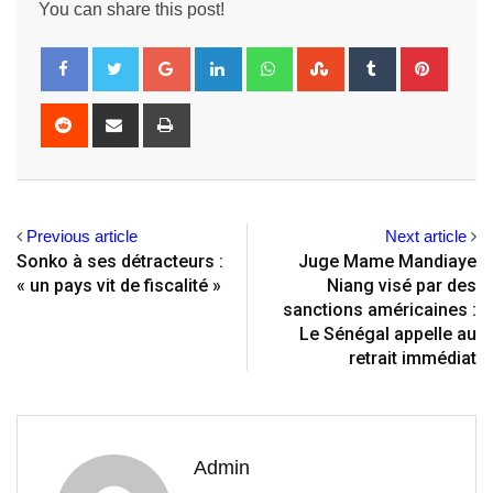
You can share this post!
Google+
LinkedIn
Whatsapp
StumbleUpon
Tumblr
Pintere
Reddit
Share
Print
via
Email
Previous article
Next article
Sonko à ses détracteurs :
Juge Mame Mandiaye
« un pays vit de fiscalité »
Niang visé par des
sanctions américaines :
Le Sénégal appelle au
retrait immédiat
Admin