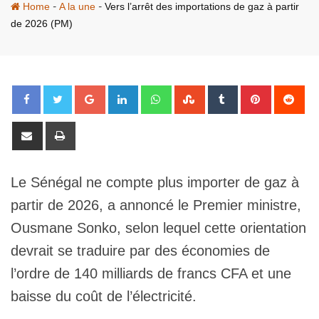
-
-
Home
A la une
Vers l’arrêt des importations de gaz à partir
de 2026 (PM)
Google+
LinkedIn
Whatsapp
StumbleUpon
Tumblr
Pinterest
Red
Share
Print
via
Email
Le Sénégal ne compte plus importer de gaz à
partir de 2026, a annoncé le Premier ministre,
Ousmane Sonko, selon lequel cette orientation
devrait se traduire par des économies de
l’ordre de 140 milliards de francs CFA et une
baisse du coût de l’électricité.